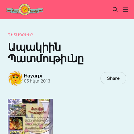
ԳԻՏԱՂԲԻՒՐ
Ապակիին
Պատմութիւնը
Hayarpi
Share
05 հկտ 2013