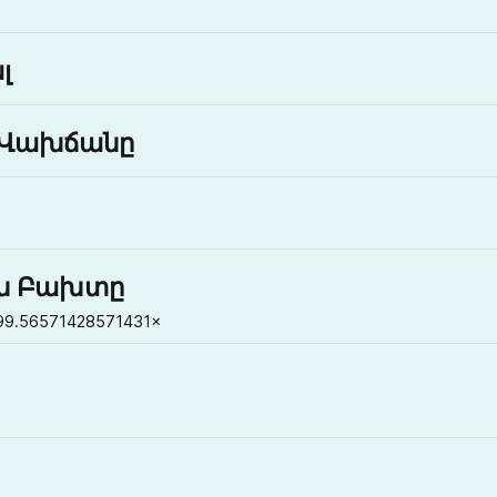
լ
ն Վախճանը
ին Բախտը
.56571428571431×