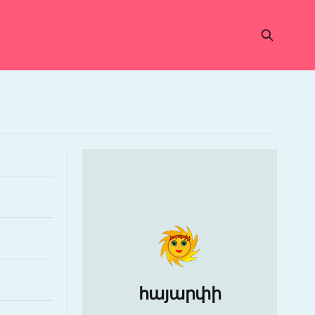
հայարփի