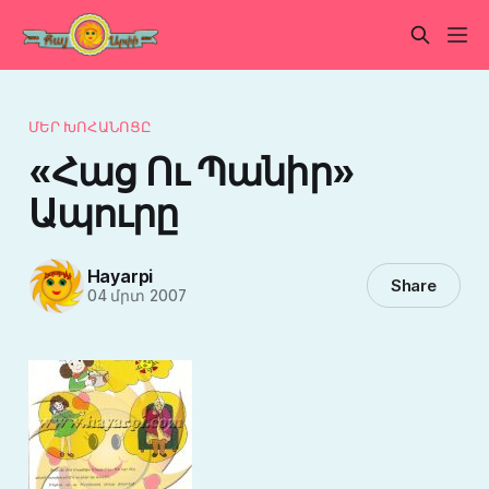
ՄԵՐ ԽՈՀԱՆՈՑԸ
«Հաց Ու Պանիր»
Ապուրը
Hayarpi
Share
04 մրտ 2007