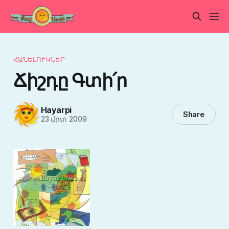
ՀԱՆԵԼՈՒԿՆԵՐ
Ճիշդը Գտի՛ր
Hayarpi
Share
23 մրտ 2009