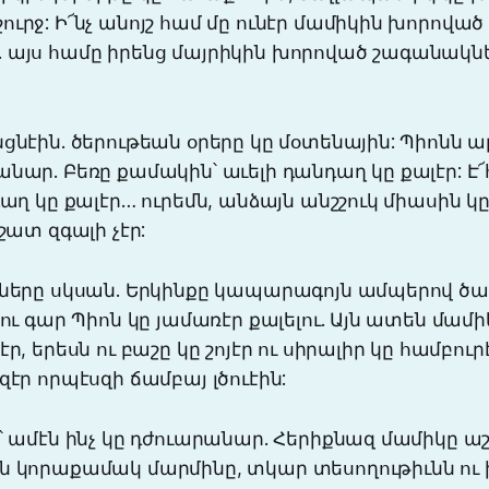
ւրջ: Ի՜նչ անոյշ համ մը ունէր մամիկին խորոված
 այս համը իրենց մայրիկին խորոված շագանակնե
ցնէին. ծերութեան օրերը կը մօտենային: Պիոնն ա
նար. Բեռը քամակին՝ աւելի դանդաղ կը քալէր: Է՜
դաղ կը քալէր… ուրեմն, անձայն անշշուկ միասին կ
շատ զգալի չէր:
ւները սկսան. Երկինքը կապարագոյն ամպերով ծած
կու գար Պիոն կը յամառէր քալելու. Այն ատեն մամ
ր, երեսն ու բաշը կը շոյէր ու սիրալիր կը համբուրէ
զէր որպէսզի ճամբայ լծուէին:
՝ ամէն ինչ կը դժուարանար. Հերիքնազ մամիկը 
ն կորաքամակ մարմինը, տկար տեսողութիւնն ու