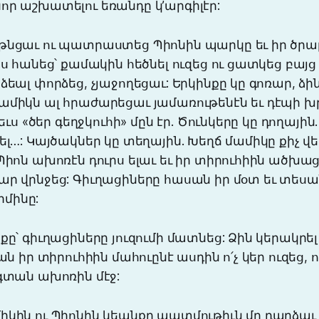
որ աշխատելու եռանդը կ’արգիլէր:
թնցաւ ու պատրաստեց Պիոնին պարկը եւ իր ծրա
րս հանեց՝ քամակին հեծնել ուզեց ու ցատկեց բայց
ձեալ փորձեց, չյաջողեցաւ: Երկինքը կը գոռար, ձին
ամիկն ալ հրաժարեցաւ յամառութենէն եւ դէպի խ
լեւս «ծեր գեղջկուհի» մըն էր. Ծունկերը կը դողայի
ել…: Կայծակներ կը տեղային. Խեղճ մամիկը քիչ 
Պիոն ախոռէն դուրս ելաւ եւ իր տիրուհիին ածխ
ար վրնջեց: Գիւղացիները հասան իր մօտ եւ տես
մինը:
քը՝ գիւղացիները յուզումի մատնեց: Ձին կերակրել
ան իր տիրուհիին մահուընէ ասդին ո՛չ կեր ուզեց, ո՛
 գտան ախոռին մէջ:
կին ու Պիոնին կեանքը պատմութիւն մը դարձաւ գ