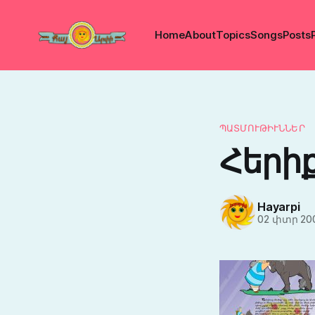
Home
About
Topics
Songs
Posts
ՊԱՏՄՈՒԹԻՒՆՆԵՐ
Հերիք
Hayarpi
02 փտր 20