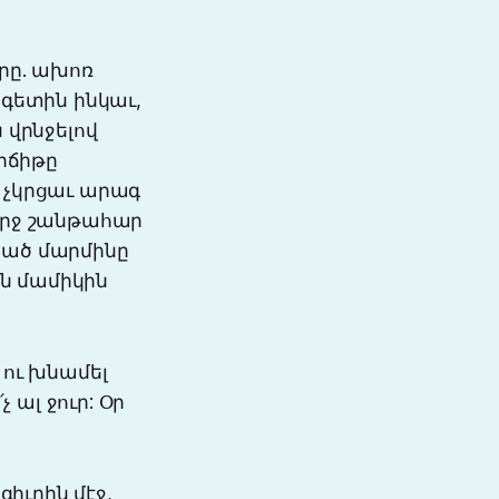
րը. ախոռ
 գետին ինկաւ,
 վրնջելով
րճիթը
ն. չկրցաւ արագ
վերջ շանթահար
ացած մարմինը
ան մամիկին
 ու խնամել
չ ալ ջուր: Օր
իւղին մէջ,