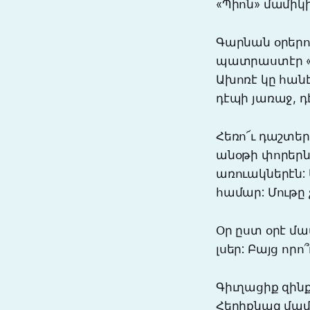
«Պիոն» մամիկին
Գարնան օրերո
պատրաստէր «Պ
Ախոռէ կը հանէ
դէպի յառաջ, դ
Հեռո՜ւ դաշտեր
անօթի փորերնի
առուակներէն:
համար: Մութը
Օր ըստ օրէ մա
լսեր: Բայց որ
Գիւղացիք զինք
Հերիքնազ մամ