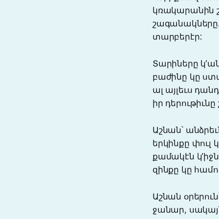
կռակարանին շո
շագանակները.
տարբերէր:
Տարիները կ’ան
բաժինը կը ստա
ալ այլեւս դան
իր դերութիւնը 
Աշնան՝ անձրե
երկինքը փուլ 
քամակէն կ’իջնէ
զինքը կը համո
Աշնան օրերուն
ջանար, սակայ