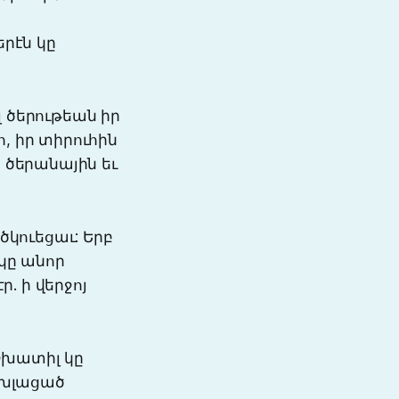
րէն կը
լ ծերութեան իր
հ, իր տիրուհին
ը ծերանային եւ
կուեցաւ: Երբ
իկը անոր
ր. ի վերջոյ
աշխատիլ կը
 խլացած