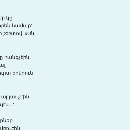
եր կը
իրեն համար:
ը շեշտով. «Օն
ը հանգչէին,
ալ
ւրտ օրերուն
լ լաւ չէին
պէս…:
երներ
մբուէին