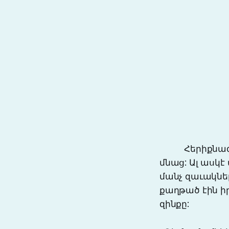
Հերիքնազ մամ
մնաց: Ալ ասկէ 
մանչ զաւակնե
քաղթած էին իր
զինքը: