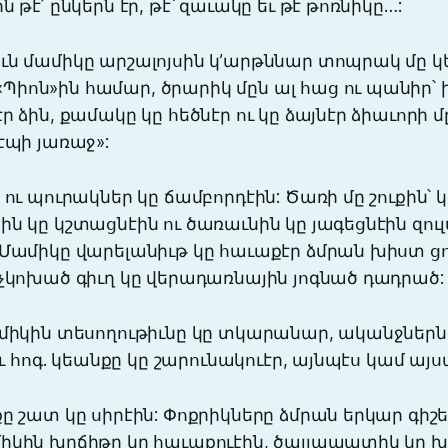
 թէ՛ ընկերն էր, թէ՝ զաւակը եւ թէ թոռնիկը…:
ւն մամիկը արշալոյսին կ’արթննար տոպրակ մը կ
իոն»ին համար, ծրարիկ մըն ալ հաց ու պանիր՝ 
ր ձին, քամակը կը հեծնէր ու կը ձայնէր ձիաւորի մ
էպի յառաջ»:
 ու պուրակներ կը ճամբորդէին: Ծառի մը շուքին՝ կ
ն կը կշտացնէին ու ծառաւնին կը յագեցնէին զուլ
 Մամիկը վարելանիւթ կը հաւաքէր ձմրան խիստ ցո
 չկոխած գիւղ կը վերադառնային յոգնած դադրած:
միկին տեսողութիւնը կը տկարանար, ականջներն ա
ո՞ւ հոգ. կեանքը կը շարունակուէր, այնպէս կամ այս
ը շատ կը սիրէին: Փոքրիկները ձմրան երկար գիշ
իկին խրճիթը կը հաւաքուէին, ծալլապատիկ կը խ