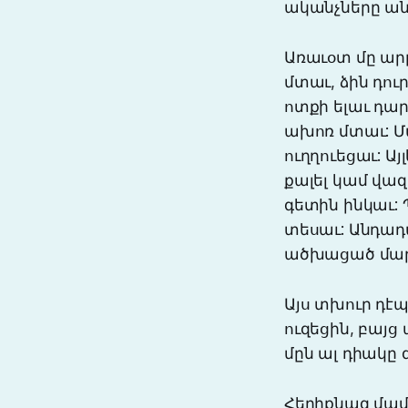
ականչները ան
Առաւօտ մը ար
մտաւ, ձին դու
ոտքի ելաւ դար
ախոռ մտաւ: Մ
ուղղուեցաւ: Այ
քալել կամ վազ
գետին ինկաւ: 
տեսաւ: Անդադ
ածխացած մար
Այս տխուր դէպ
ուզեցին, բայց 
մըն ալ դիակը
Հերիքնազ մամի