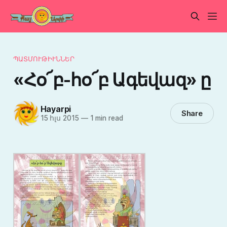
ՊԱՏՄՈՒԹԻՒՆՆԵՐ
«Հօ՜բ-հօ՜բ Ագեվազ» ը
Hayarpi
Share
15 հլս 2015
—
1 min read