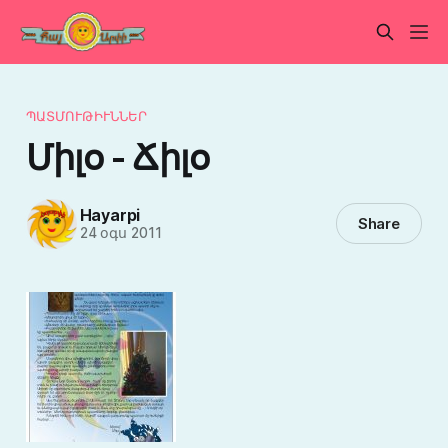
ՊԱՏՄՈՒԹԻՒՆՆԵՐ
Միլօ - Ճիլօ
Hayarpi
Share
24 օգս 2011