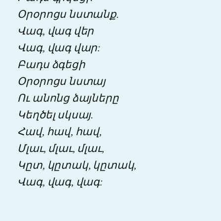
Օրօրոցս նստանք.
Վագ, վագ վեր
Վագ, վագ վար:
Բադս ձգեցի
Օրօրոցս նստայ
Ու անոնց ձայները
Կեղծել սկսայ.
Հավ, հավ, հավ,
Մլաւ, մլաւ, մլաւ,
Կըտ, կըտակ, կըտակ,
Վագ, վագ, վագ: