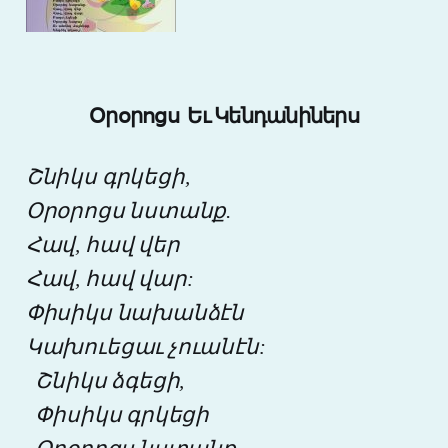
Օրօրոցս Եւ Կենդանիներս
Շնիկս գրկեցի,
Օրօրոցս նստանք.
Հավ, հավ վեր
Հավ, հավ վար:
Փիսիկս նախանձէն
Կախուեցաւ չուանէն:
Շնիկս ձգեցի,
Փիսիկս գրկեցի