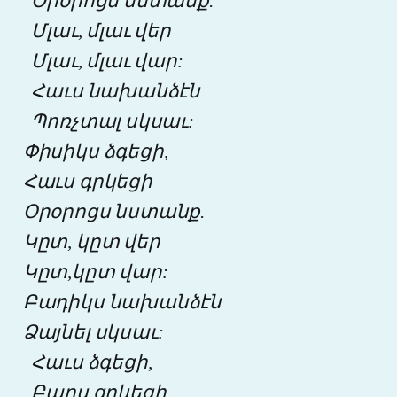
Օրօրոցս նստանք.
Մլաւ, մլաւ վեր
Մլաւ, մլաւ վար:
Հաւս նախանձէն
Պոռչտալ սկսաւ:
Փիսիկս ձգեցի,
Հաւս գրկեցի
Օրօրոցս նստանք.
Կըտ, կըտ վեր
Կըտ,կըտ վար:
Բադիկս նախանձէն
Ձայնել սկսաւ:
Հաւս ձգեցի,
Բադս գրկեցի