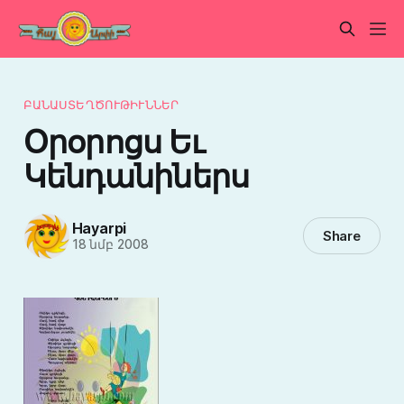
ԲԱՆԱՍՏԵՂԾՈՒԹԻՒՆՆԵՐ
Օրօրոցս Եւ
Կենդանիներս
Hayarpi
Share
18 նմբ 2008