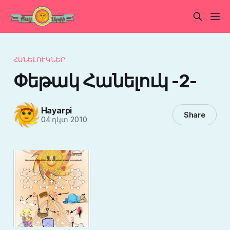
ՀԱՆԵԼՈՒԿՆԵՐ
Փեթակ Հանելուկ -2-
Hayarpi
Share
04 դկտ 2010