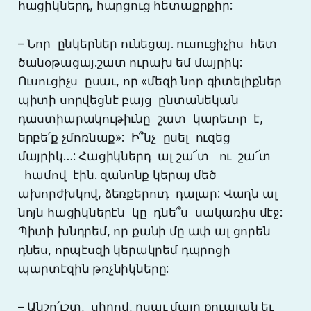
հացիկներդ, հարցուց հետաքրքիր:
– Նոր ընկերներ ունեցայ. ուսուցիչիս հետ
ծանօթացայ.շատ ուրախ եմ մայրիկ:
Ուսուցիչս ըսաւ, որ «մեզի նոր գիտելիքներ
պիտի սորվեցնէ բայց ընտանեկան
դաստիարակութիւնը շատ կարեւոր է,
երբե՛ք չմոռնաք»: Ի՞նչ ըսել ուզեց
մայրիկ…: Հացիկներդ ալ շա՜տ ու շա՜տ
համով էին. զանոնք կերայ մեծ
ախորժխկով, ձեռքերուդ դալար: Վաղն ալ
նոյն հացիկներէն կը դնե՞ս սակառիս մէջ:
Պիտի խնդրեմ, որ քանի մը ափ ալ ցորեն
դնես, որպէսզի կերակրեմ դպրոցի
պարտէզին թռչնիկները:
– Անշո՛ւշտ, սիրով, ըսաւ մայր քուալան եւ