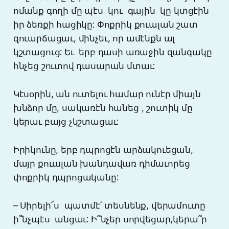
ոմանք գողի մը պէս կու գային կը կտցէին
իր ձեռքի հացիկը: Փոքրիկ քուալան շատ
զուարճացաւ, մինչեւ, որ ամէնքն ալ
կշտացուց: Եւ երբ դասի առաջին զանգակը
հնչեց շուտով դասարան մտաւ:
Կէսօրին, ան ուտելու համար ունէր միայն
խնձոր մը, սակառէն հանեց , շուտիկ մը
կերաւ բայց չկշտացաւ:
Իրիկունը, երբ դպրոցէն արձակուեցան,
մայր քուալան խանդավառ դիմաւորեց
փոքրիկ դպրոցականը:
– Սիրելի՜ս պատմէ՛ տեսնենք, վերամուտը
ի՞նչպէս անցաւ: Ի՞նչեր սորվեցար,կերա՞ր