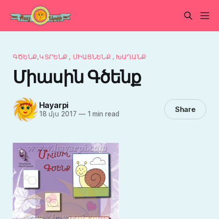
ԳԾԵՆՔ,ԿՏՐԵՆՔ , ՄԻԱՑՆԵՆՔ , ԽԱՂԱՆՔ
Միասին Գծենք
Hayarpi
Share
18 մյս 2017
—
1 min read