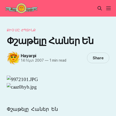
ՔԻՉ ՄԸ ԺՊՏԻՆՔ
Փշաթելը Հաներ Են
Hayarpi
Share
14 հկտ 2007
—
1 min read
Փշաթելը
Հաներ
Են