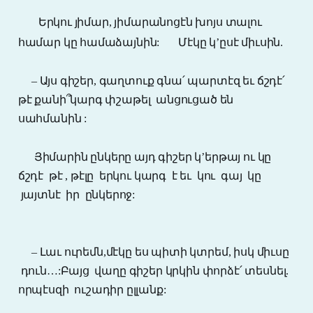
Երկու յիմար, յիմարանոցէն խոյս տալու
համար կը համաձայնին:
Մէկը կ’ըսէ միւսին.
– Այս գիշեր, գաղտուք գնա՛ պարտէզ եւ ճշդէ՛
թէ քանի՞կարգ փշաթել
անցուցած են
սահմանին :
Յիմարին ընկերը այդ գիշեր կ’երթայ ու կը
ճշդէ
թէ ,
թէլը երկու կարգ է եւ կու գայ կը
յայտնէ իր ընկերոջ:
– Լաւ ուրեմն,մէկը ես պիտի կտրեմ, իսկ միւսը
դուն…:Բայց վաղը գիշեր կրկին փորձէ՛ տեսնել.
որպէսզի
ուշադիր ըլլանք: