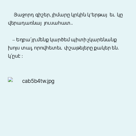
Յաջորդ գիշեր, յիմարը կրկին կ’երթայ եւ կը
վերադառնայ յուսահատ..
– Եղբա՛յր,մենք կարծեմ պիտի չկարենանք
խոյս տալ, որովհետեւ
փշաթելերը քակեր են.
կ՛ըսէ :