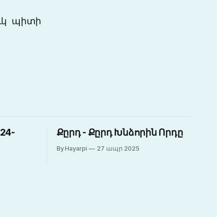
՞ւկ պիտի
24-
Քըրդ - Քըրդ Խնձորին Որդը
By Hayarpi
27 ապր 2025