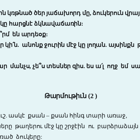
ռթնած ծեր յաճախորդ մը, ձուկերուն վրայ 
, կը հարցնէ ձկնավաճառին:
՞րմ
են արդեօք:
 կի՛ն. անոնք ջուրին մէջ կը լողան. այսինքն
ար
մանչս, չե՞ս տեսներ զիս. ես ա՛լ
ողջ եմ ս
Թարմութիւն (2 )
ւշ. ասկէ
քսան
–
քսան հինգ տարի առաջ,
երը
թաղերու մէջ կը շրջէին
ու բարձրաձայն 
ած ձուկերը: