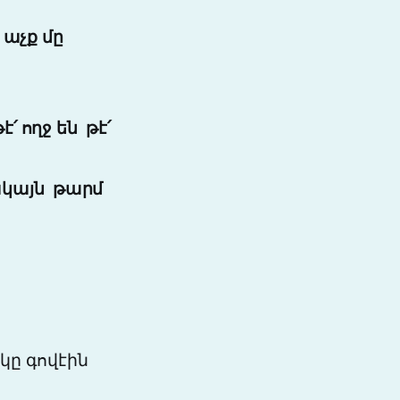
աչք մը
թէ՛ ողջ են
թէ՛
ակայն թարմ
կը գովէին