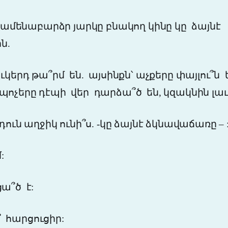
մենաբարձր յարկը բնակող կինը կը ձայնէ
ն.
ուկերդ թա՞րմ են. այսինքն՝ աչքերը փայլու՞ն
 պոչերը դէպի վեր դարձա՞ծ
են, կզակնին լա
դուն աղջիկ ունի՞ս. -կը ձայնէ ձկնավաճառը – 
:
ցա՞ծ
է:
՞
հարցուցիր: