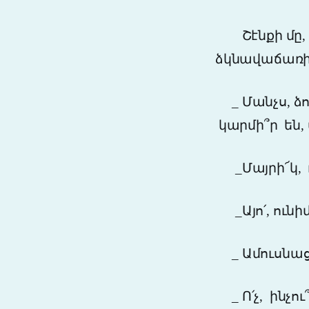
Շէնքի մը, ա
ձկնավաճառի
_
Մանչս, ձ
կարմի՞ր
են,
_
Մայրի՜կ,
_Այո՛, ունիմ
_
Ամուսնա
_ Ո՛չ,
ինչու