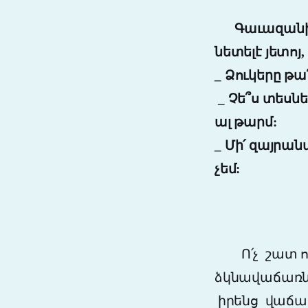
Գաւազանին կ
նետելէ յետոյ
_
Ձուկերը թա
_
Չե՞ս տեսներ
ալ թարմ:
_
Մի՛ զայրան
չեմ:
Ո՛չ
շատ ո
ձկնավաճառն
իրենց վաճառ