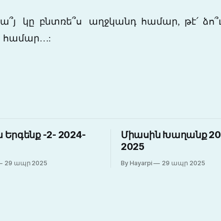
ա՞յ
կը բնտռե՞ս աղջկանդ համար, թէ՛ ձո
ւ համար…:
 Երգենք -2- 2024-
Միասին Խաղանք 20
2025
29 ապր 2025
By Hayarpi
29 ապր 2025