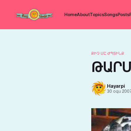
Home
About
Topics
Songs
Posts
ՔԻՉ ՄԸ ԺՊՏԻՆՔ
ԹԱՐՄ
Hayarpi
30 օգս 200