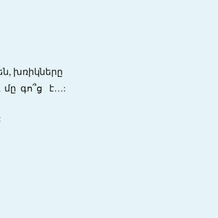
են, խռիկները
ւ մը գո՞ց
է…:
: