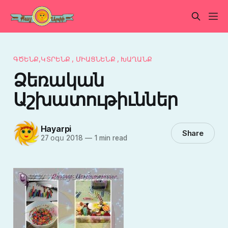
ԳԾԵՆՔ,ԿՏՐԵՆՔ , ՄԻԱՑՆԵՆՔ , ԽԱՂԱՆՔ
Ձեռական
Աշխատութիւններ
Hayarpi
Share
27 օգս 2018
—
1 min read